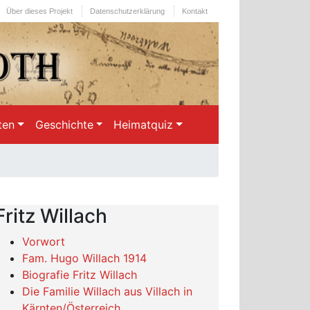
Über dieses Projekt
Datenschutzerklärung
Kontakt
ten
Geschichte
Heimatquiz
Fritz Willach
Vorwort
Fam. Hugo Willach 1914
Biografie Fritz Willach
Die Familie Willach aus Villach in
Kärnten/Österreich