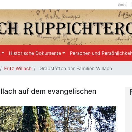
Suche
e
Historische Dokumente
Personen und Persönlichkei
Fritz Willach
Grabstätten der Familien Willach
illach auf dem evangelischen