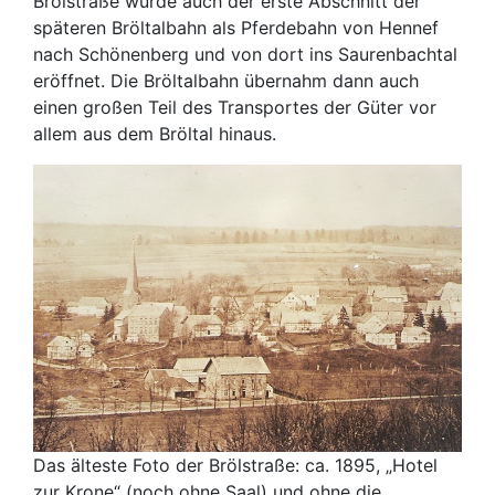
Brölstraße wurde auch der erste Abschnitt der
späteren Bröltalbahn als Pferdebahn von Hennef
nach Schönenberg und von dort ins Saurenbachtal
eröffnet. Die Bröltalbahn übernahm dann auch
einen großen Teil des Transportes der Güter vor
allem aus dem Bröltal hinaus.
Das älteste Foto der Brölstraße: ca. 1895, „Hotel
zur Krone“ (noch ohne Saal) und ohne die