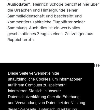
Audiodatei“.
Heinrich Schöpe berichtet hier über
die Ursachen und Hintergründe seiner
Sammelleidenschaft und beschreibt und
kommentiert zahlreiche Flugblätter seiner
Sammlung. Auch dies ist ein wertvolles
geschichtliches Zeugnis eines Zeitzeugen aus
Ruppichteroth.
Bild Heinrich und Gudela Schöpe auf der Terrasse
ihres Hauses
Diese Seite verwendet einige
in Bonn im August 2013 beim Gespräch mit
unaufdringliche Cookies, um Informationen
bilderbuch-ruppichteroth.de
auf Ihrem Computer zu speichern.
Informieren Sie sich in unserer
Datenschutzerklärung über die Erhebung
und Verwendung von Daten bei der Nutzung
dieser Webseite.
Datenschutzerklärung