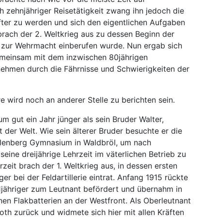
h zehnjähriger Reisetätigkeit zwang ihn jedoch die
fter zu werden und sich den eigentlichen Aufgaben
rach der 2. Weltkrieg aus zu dessen Beginn der
 ? zur Wehrmacht einberufen wurde. Nun ergab sich
emeinsam mit dem inzwischen 80jährigen
ehmen durch die Fährnisse und Schwierigkeiten der
wird noch an anderer Stelle zu berichten sein.
um gut ein Jahr jünger als sein Bruder Walter,
der Welt. Wie sein älterer Bruder besuchte er die
llenberg Gymnasium in Waldbröl, um nach
seine dreijährige Lehrzeit im väterlichen Betrieb zu
zeit brach der 1. Weltkrieg aus, in dessen ersten
ger bei der Feldartillerie eintrat. Anfang 1915 rückte
21jähriger zum Leutnant befördert und übernahm in
nen Flakbatterien an der Westfront. Als Oberleutnant
oth zurück und widmete sich hier mit allen Kräften