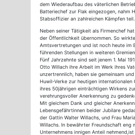
dem Wiederaufbau des väterlichen Betrieb
Batteriechef zur Flak eingezogen, nahm He
Stabsoffizier an zahlreichen Kämpfen teil.
Neben seiner Tätigkeit als Firmenchef hat
der Öffentlichkeit übernommen. So wirkt
Amtsvertretungen und ist noch heute im B
führenden Stellungen in weiteren Gremien 
Fünf Jahrzehnte sind seit jenem 1. Mai 1
Otto Willach ihre Arbeit im Werk ihres V
unzertrennlich, haben sie gemeinsam und
Huwil-Verke zur heutigen internationalen
ihres 50jährigen einträchtigen Wirkens 
verehrungsvoller Anerkennung zu gedenk
Mit gleichem Dank und gleicher Anerken
Lebensgefährtinnen beider Jubilare gedac
der Gattin Walter Willachs, und Frau Maria
Willachs. In bewährter Freundschaft eng
Unternehmens innigen Anteil nehmend,ist e