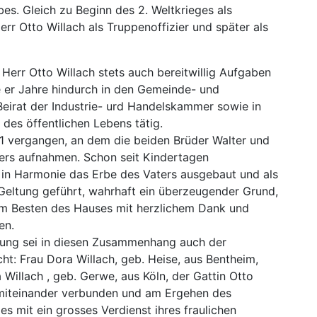
es. Gleich zu Beginn des 2. Weltkrieges als
rr Otto Willach als Truppenoffizier und später als
 Herr Otto Willach stets auch bereitwillig Aufgaben
e er Jahre hindurch in den Gemeinde- und
eirat der Industrie- urd Handelskammer sowie in
des öffentlichen Lebens tätig.
911 vergangen, an dem die beiden Brüder Walter und
aters aufnahmen. Schon seit Kindertagen
 in Harmonie das Erbe des Vaters ausgebaut und als
 Geltung geführt, wahrhaft ein überzeugender Grund,
zum Besten des Hauses mit herzlichem Dank und
en.
nung sei in diesen Zusammenhang auch der
ht: Frau Dora Willach, geb. Heise, aus Bentheim,
 Willach , geb. Gerwe, aus Köln, der Gattin Otto
 miteinander verbunden und am Ergehen des
s mit ein grosses Verdienst ihres fraulichen