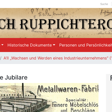
Suche
e
Historische Dokumente
Personen und Persönlichkei
A1l „Wachsen und Werden eines Industrieunternehmens" (
e Jubilare