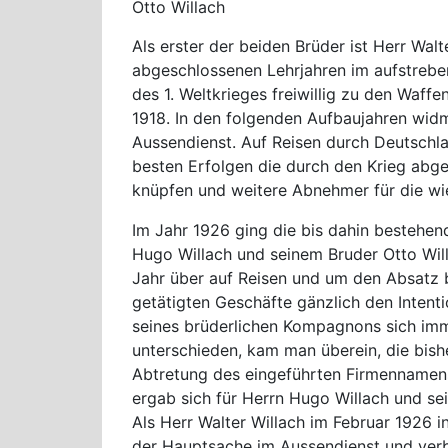
Otto Willach
Als erster der beiden Brüder ist Herr Wal
abgeschlossenen Lehrjahren im aufstreben
des 1. Weltkrieges freiwillig zu den Waf
1918. In den folgenden Aufbaujahren wid
Aussendienst. Auf Reisen durch Deutschl
besten Erfolgen die durch den Krieg abg
knüpfen und weitere Abnehmer für die wi
Im Jahr 1926 ging die bis dahin besteh
Hugo Willach und seinem Bruder Otto Will
Jahr über auf Reisen und um den Absatz 
getätigten Geschäfte gänzlich den Intenti
seines brüderlichen Kompagnons sich imm
unterschieden, kam man überein, die bish
Abtretung des eingeführten Firmennamens
ergab sich für Herrn Hugo Willach und se
Als Herr Walter Willach im Februar 1926 i
der Hauptsache im Aussendienst und verbr