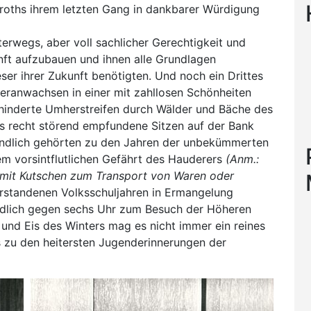
eroths ihrem letzten Gang in dankbarer Würdigung
terwegs, aber voll sachlicher Gerechtigkeit und
nft aufzubauen und ihnen alle Grundlagen
eser ihrer Zukunft benötigten. Und noch ein Drittes
Heranwachsen in einer mit zahllosen Schönheiten
hinderte Umherstreifen durch Wälder und Bäche des
als recht störend empfundene Sitzen auf der Bank
 endlich gehörten zu den Jahren der unbekümmerten
dem vorsintflutlichen Gefährt des Hauderers
(Anm.:
 mit Kutschen zum Transport von Waren oder
rstandenen Volksschuljahren in Ermangelung
ndlich gegen sechs Uhr zum Besuch der Höheren
und Eis des Winters mag es nicht immer ein reines
 zu den heitersten Jugenderinnerungen der