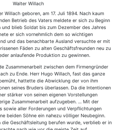
Walter Willach
ter Willach geboren, am 17. Juli 1894. Nach kaum
den Betrieb des Vaters meldete er sich zu Beginn
fen und blieb Soldat bis zum Dezember des Jahres
mete er sich vornehmlich dem so wichtigen
and und das benachbarte Ausland versuchte er mit
erissenen Fäden zu alten Geschäftsfreunden neu zu
eder anlaufende Produktion zu gewinnen.
ende Zusammenarbeit zwischen dem Firmengründer
ach zu Ende. Herr Hugo Willach, fast das ganze
bemüht, hattette die Abwicklung der von ihm
onen seines Bruders überlassen. Da die Intentionen
er stärker von seinen eigenen Vorstellungen
erige Zusammenarbeit aufzugeben. ... Mit der
 sowie aller Forderungen und Verpflichtungen
ine beiden Söhne ein nahezu völliger Neubeginn.
n die Geschäftsleitung berufen wurde, verblieb er in
achte nach wie vor die meiste Zeit auf