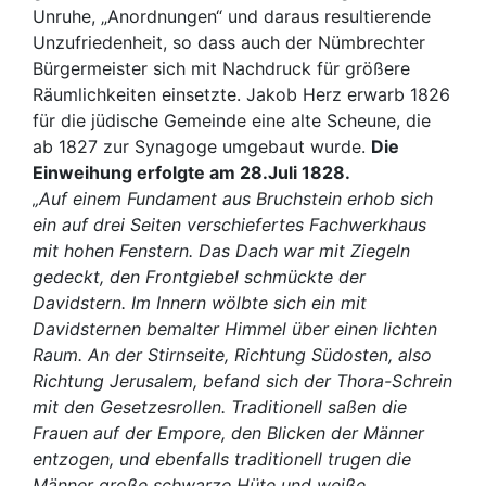
Unruhe, „Anordnungen“ und daraus resultierende
Unzufriedenheit, so dass auch der Nümbrechter
Bürgermeister sich mit Nachdruck für größere
Räumlichkeiten einsetzte. Jakob Herz erwarb 1826
für die jüdische Gemeinde eine alte Scheune, die
ab 1827 zur Synagoge umgebaut wurde.
Die
Einweihung erfolgte am 28.Juli 1828.
„Auf einem Fundament aus Bruchstein erhob sich
ein auf drei Seiten verschiefertes Fachwerkhaus
mit hohen Fenstern. Das Dach war mit Ziegeln
gedeckt, den Frontgiebel schmückte der
Davidstern. Im Innern wölbte sich ein mit
Davidsternen bemalter Himmel über einen lichten
Raum. An der Stirnseite, Richtung Südosten, also
Richtung Jerusalem, befand sich der Thora-Schrein
mit den Gesetzesrollen. Traditionell saßen die
Frauen auf der Empore, den Blicken der Männer
entzogen, und ebenfalls traditionell trugen die
Männer große schwarze Hüte und weiße