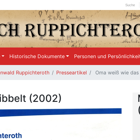
Suche
e
Historische Dokumente
Personen und Persönlichkei
nwald Ruppichteroth
Presseartikel
Oma weiß wie das 
ibbelt (2002)