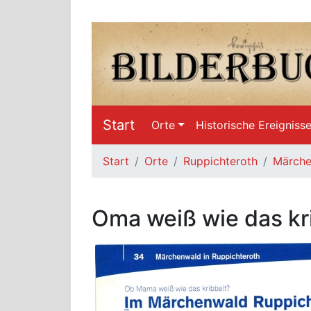
Start
Orte
Historische Ereigniss
Start
Orte
Ruppichteroth
Märche
Oma weiß wie das kr