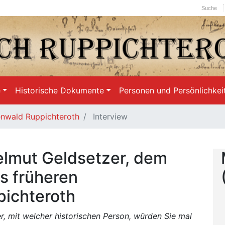
Suche
e
Historische Dokumente
Personen und Persönlichkei
nwald Ruppichteroth
Interview
Helmut Geldsetzer, dem
s früheren
ichteroth
r, mit welcher historischen Person, würden Sie mal