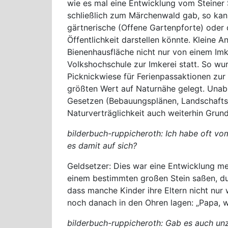
wie es mal eine Entwicklung vom Steine
schließlich zum Märchenwald gab, so kann
gärtnerische (Offene Gartenpforte) oder d
Öffentlichkeit darstellen könnte. Kleine 
Bienenhausfläche nicht nur von einem Imk
Volkshochschule zur Imkerei statt. So w
Picknickwiese für Ferienpassaktionen zur 
größten Wert auf Naturnähe gelegt. Unab
Gesetzen (Bebauungsplänen, Landschaftspl
Naturverträglichkeit auch weiterhin Grun
bilderbuch-ruppicheroth: Ich habe oft v
es damit auf sich?
Geldsetzer: Dies war eine Entwicklung me
einem bestimmten großen Stein saßen, dur
dass manche Kinder ihre Eltern nicht nu
noch danach in den Ohren lagen: „Papa, w
bilderbuch-ruppicheroth: Gab es auch un