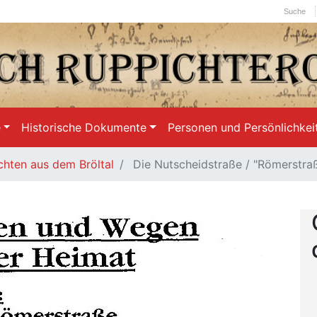
Suche
e
Historische Dokumente
Personen und Persönlichkei
chten aus dem Bröltal
Die Nutscheidstraße / "Römerstraß