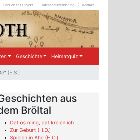
Über dieses Projekt
Datenschutzerklärung
Kontakt
ten
Geschichte
Heimatquiz
e" (E.S.)
Geschichten aus
dem Bröltal
Dat os ming, dat kreien ich ...
Zur Geburt (H.O.)
Spielen in Ahe (H.O.)