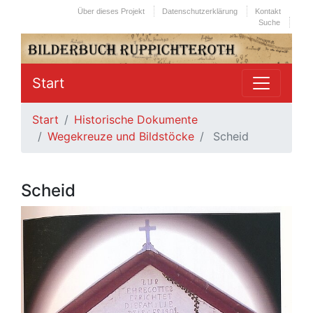
Über dieses Projekt
Datenschutzerklärung
Kontakt
Suche
Start
Start
Historische Dokumente
Wegekreuze und Bildstöcke
Scheid
Scheid