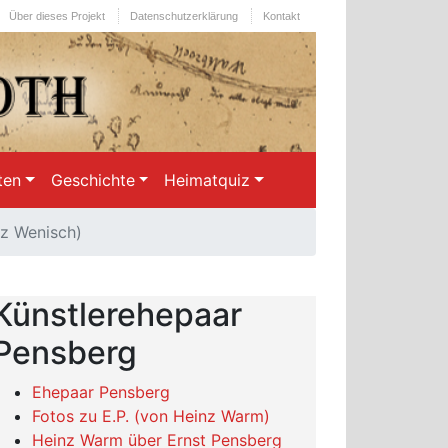
Über dieses Projekt
Datenschutzerklärung
Kontakt
ten
Geschichte
Heimatquiz
nz Wenisch)
Künstlerehepaar
Pensberg
Ehepaar Pensberg
Fotos zu E.P. (von Heinz Warm)
Heinz Warm über Ernst Pensberg