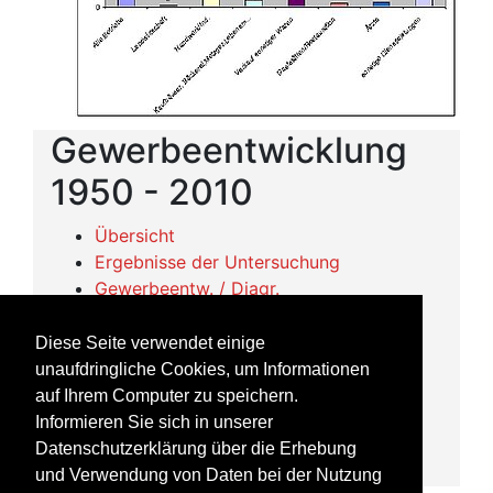
Gewerbeentwicklung
1950 - 2010
Übersicht
Ergebnisse der Untersuchung
Gewerbeentw. / Diagr.
Landwirtschaft / Diagr.
Handw./Ind. / Diagr.
Diese Seite verwendet einige
Handel/Dienstl. 1 / Diagr.
unaufdringliche Cookies, um Informationen
Handel/Dienstl. 2 / Diagr.
auf Ihrem Computer zu speichern.
Vortrag/Pressebericht
Informieren Sie sich in unserer
Gewerbebetriebe in der Gemeinde
Datenschutzerklärung über die Erhebung
Ruppichteroth 1940 und 1950
und Verwendung von Daten bei der Nutzung