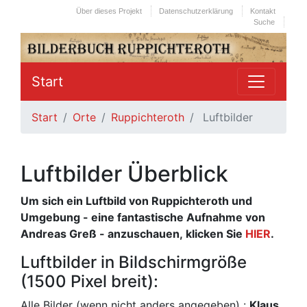
Über dieses Projekt
Datenschutzerklärung
Kontakt
Suche
Start
Start
Orte
Ruppichteroth
Luftbilder
Luftbilder Überblick
Um sich ein Luftbild von Ruppichteroth und
Umgebung - eine fantastische Aufnahme von
Andreas Greß - anzuschauen, klicken Sie
HIER
.
Luftbilder in Bildschirmgröße
(1500 Pixel breit):
Alle Bilder (wenn nicht anders angegeben) :
Klaus