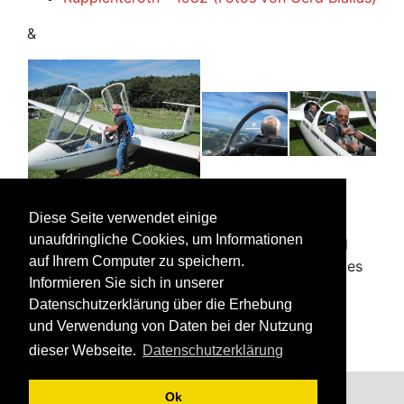
&
Segelflieger und
Klaus
Klaus
Diese Seite verwendet einige
Fotograf Klaus Stöcker
Stöcker
Stöcker
unaufdringliche Cookies, um Informationen
bei den
während
während
auf Ihrem Computer zu speichern.
Startvorbereitungen
des Fluges
des Fluges
Informieren Sie sich in unserer
Datenschutzerklärung über die Erhebung
und Verwendung von Daten bei der Nutzung
dieser Webseite.
Datenschutzerklärung
Impressum
Datenschutzerklärung
Ok