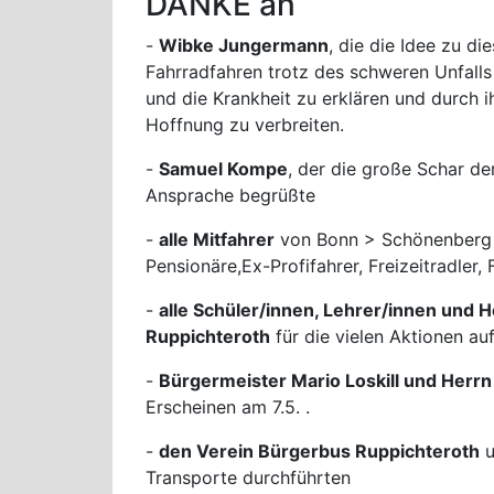
DANKE an
-
Wibke Jungermann
, die die Idee zu d
Fahrradfahren trotz des schweren Unfalls
und die Krankheit zu erklären und durch i
Hoffnung zu verbreiten.
-
Samuel Kompe
, der die große Schar de
Ansprache begrüßte
-
alle Mitfahrer
von Bonn > Schönenberg 
Pensionäre,Ex-Profifahrer, Freizeitradler, 
-
alle Schüler/innen, Lehrer/innen und
Ruppichteroth
für die vielen Aktionen au
-
Bürgermeister Mario Loskill und Herr
Erscheinen am 7.5. .
-
den Verein Bürgerbus Ruppichteroth
u
Transporte durchführten