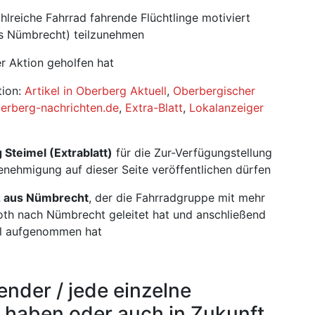
ahlreiche Fahrrad fahrende Flüchtlinge motiviert
is Nümbrecht) teilzunehmen
r Aktion geholfen hat
tion:
Artikel in Oberberg Aktuell
,
Oberbergischer
erberg-nachrichten.de
,
Extra-Blatt
,
Lokalanzeiger
Steimel (Extrablatt)
für die Zur-Verfügungstellung
 Genehmigung auf dieser Seite veröffentlichen dürfen
z aus Nümbrecht
, der die Fahrradgruppe mit mehr
oth nach Nümbrecht geleitet hat und anschließend
al aufgenommen hat
ender / jede einzelne
n haben oder auch in Zukunft